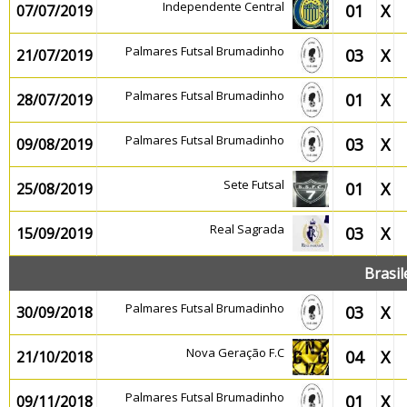
Independente Central
01
X
07/07/2019
Palmares Futsal Brumadinho
03
X
21/07/2019
Palmares Futsal Brumadinho
01
X
28/07/2019
Palmares Futsal Brumadinho
03
X
09/08/2019
Sete Futsal
01
X
25/08/2019
Real Sagrada
03
X
15/09/2019
Brasil
Palmares Futsal Brumadinho
03
X
30/09/2018
Nova Geração F.C
04
X
21/10/2018
Palmares Futsal Brumadinho
01
X
09/11/2018