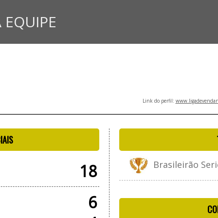
 EQUIPE
Link do perfil:
www.ligadevendano
IAIS
Brasileirão Seri
18
6
CO