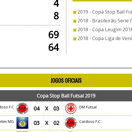
4
2019 - Copa Stop Ball Fu
8
2018 - Brasileirão Serie 
2018 - Copa Leugim 201
69
2018 - Copa Liga de Ven
64
JOGOS OFICIAIS
Copa Stop Ball Futsal 2019
doso F.C
DM Futsal
04
X
03
Betim MG
Cardoso F.C
03
X
02