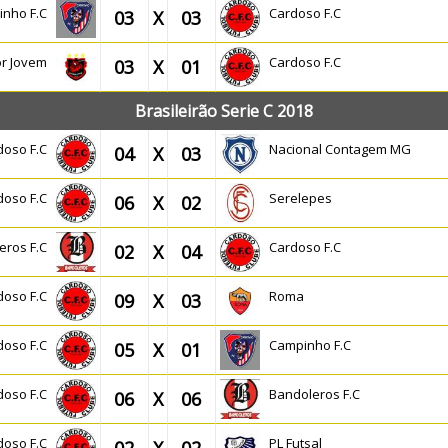
inho F.C
Cardoso F.C
03
X
03
or Jovem
Cardoso F.C
03
X
01
Brasileirão Serie C 2018
doso F.C
Nacional Contagem MG
04
X
03
doso F.C
Serelepes
06
X
02
eros F.C
Cardoso F.C
02
X
04
doso F.C
Roma
09
X
03
doso F.C
Campinho F.C
05
X
01
doso F.C
Bandoleros F.C
06
X
06
doso F.C
PL Futsal