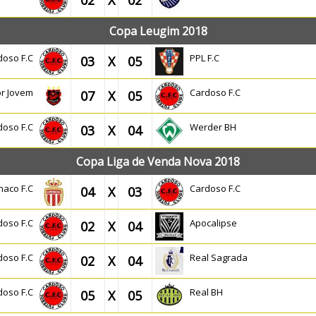
02
X
02
Copa Leugim 2018
doso F.C
PPL F.C
03
X
05
or Jovem
Cardoso F.C
07
X
05
doso F.C
Werder BH
03
X
04
Copa Liga de Venda Nova 2018
naco F.C
Cardoso F.C
04
X
03
doso F.C
Apocalipse
02
X
04
doso F.C
Real Sagrada
02
X
04
doso F.C
Real BH
05
X
05