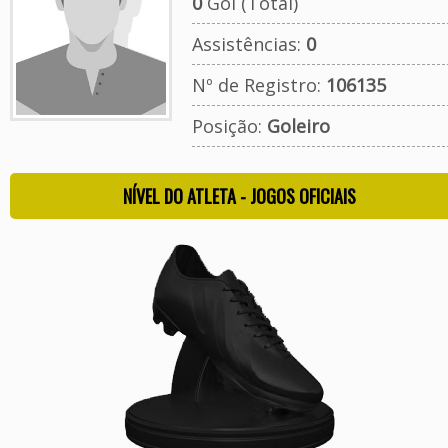
0
Gol (Total)
Assistências:
0
Nº de Registro:
106135
Posição:
Goleiro
NÍVEL DO ATLETA - JOGOS OFICIAIS