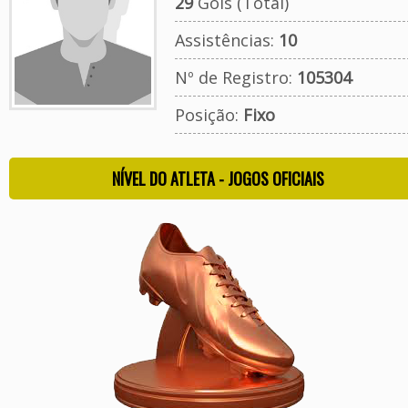
29
Gols (Total)
Assistências:
10
Nº de Registro:
105304
Posição:
Fixo
NÍVEL DO ATLETA - JOGOS OFICIAIS