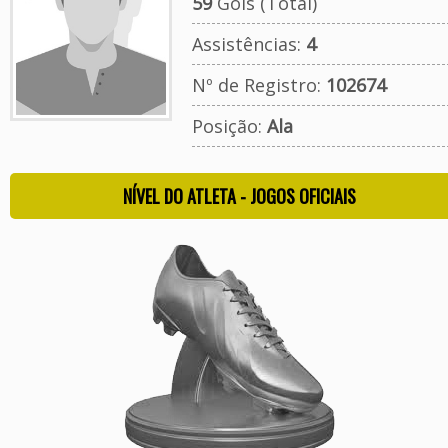
59
Gols (Total)
Assistências:
4
Nº de Registro:
102674
Posição:
Ala
NÍVEL DO ATLETA - JOGOS OFICIAIS