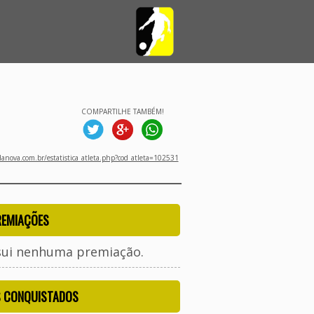
COMPARTILHE TAMBÉM!
nova.com.br/estatistica_atleta.php?cod_atleta=102531
REMIAÇÕES
sui nenhuma premiação.
S CONQUISTADOS