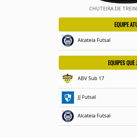
CHUTEIRA DE TREINO
EQUIPE AT
Alcateia Futsal
EQUIPES QUE
ABV Sub 17
JJ Futsal
Alcateia Futsal