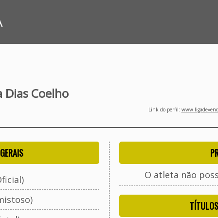
A
a Dias Coelho
Link do perfil:
www.ligadevenda
GERAIS
P
O atleta não pos
ficial)
mistoso)
TÍTULO