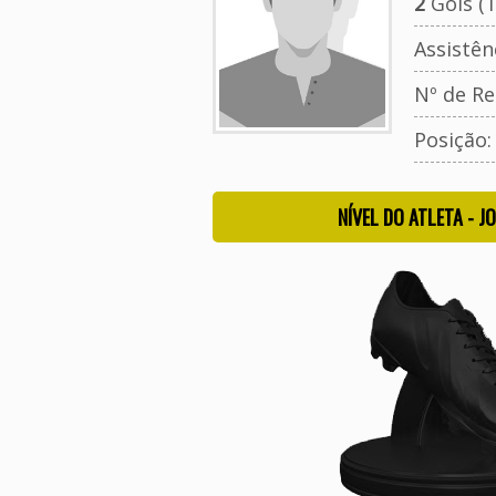
2
Gols (T
Assistên
Nº de Re
Posição
NÍVEL DO ATLETA - J