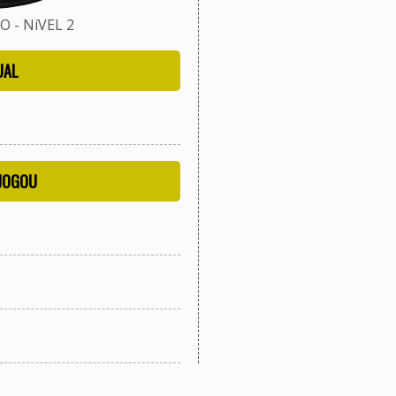
 - NíVEL 2
UAL
 JOGOU