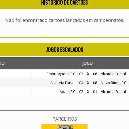
HISTÓRICO DE CARTÕES
Não foi encontrado cartões lançados em campeonatos.
JOGOS ESCALADOS
TO
JOGO
Embriagados F.C
02
X
06
Alcateia Futsal
Alcateia Futsal
04
X
08
Novo Ritmo F.C
Adam F.C
02
X
01
Alcateia Futsal
PARCEIROS