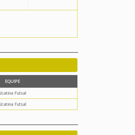
EQUIPE
lcateia Futsal
lcateia Futsal