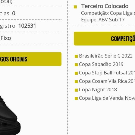
otal)
Terceiro Colocado
cias:
0
Competição: Copa Liga d
Equipe: ABV Sub 17
gistro:
102531
:
Fixo
COMPETIÇÕ
Brasileirão Serie C 2022
OGOS OFICIAIS
Copa Sabadão 2019
Copa Stop Ball Futsal 20
Copa Cosam Vila Rica 20
Copa Night 2018
Copa Liga de Venda Nova